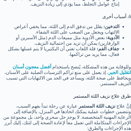
إنتاج عوامل التجلط، مما يؤدي إلى زيادة النزيف.
6. أسباب أخرى
التدخين:
يقلل من تدفق الدم إلى اللثة، مما يخفي أعراض
الالتهاب ويجعل من الصعب على اللثة الشفاء.
الأدوية:
بعض الأدوية مثل مميعات الدم (مثل الأسبرين أو
الوارفارين) يمكن أن تزيد من احتمالية النزيف.
جفاف الفم:
قلة اللعاب تعني أن البكتيريا لا يتم غسلها بشكل
فعال، مما يزيد من تراكمها.
وللوقاية من هذه المشكلة، يُنصح باستخدام
أفضل معجون أسنان
لتقليل الجير
، إذ يعمل على منع تراكم الترسبات الصلبة على الأسنان،
ويحافظ على صحة اللثة، ويساعد في الحد من الالتهابات التي تسبب
النزيف المستمر.
طرق علاج نزيف اللثة المستمر
إنَّ علاج
نزيف اللثة المستمر
عبارة عن رحلة تبدأ بفهم السبب،
وتتضمن خطوات عملية يمكنك اتخاذها في المنزل، بالإضافة إلى
الرعاية المهنية المتخصصة. لا يوجد حل سحري واحد، بل مجموعة من
الإجراءات المتكاملة التي تعمل معاً لإعادة الصحة إلى لثتك، إليك أبرز
هذه الإجراءات والطرق: