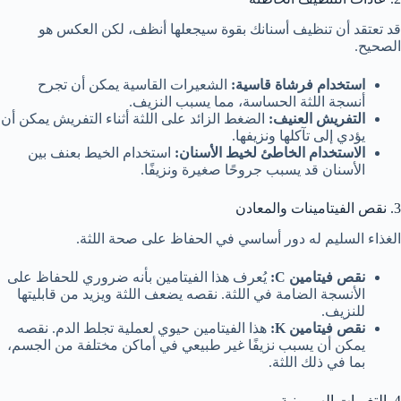
قد تعتقد أن تنظيف أسنانك بقوة سيجعلها أنظف، لكن العكس هو
الصحيح.
استخدام فرشاة قاسية:
الشعيرات القاسية يمكن أن تجرح
أنسجة اللثة الحساسة، مما يسبب النزيف.
التفريش العنيف:
الضغط الزائد على اللثة أثناء التفريش يمكن أن
يؤدي إلى تآكلها ونزيفها.
الاستخدام الخاطئ لخيط الأسنان:
استخدام الخيط بعنف بين
الأسنان قد يسبب جروحًا صغيرة ونزيفًا.
3. نقص الفيتامينات والمعادن
الغذاء السليم له دور أساسي في الحفاظ على صحة اللثة.
نقص فيتامين
C
:
يُعرف هذا الفيتامين بأنه ضروري للحفاظ على
الأنسجة الضامة في اللثة. نقصه يضعف اللثة ويزيد من قابليتها
للنزيف.
نقص فيتامين
K
:
هذا الفيتامين حيوي لعملية تجلط الدم. نقصه
يمكن أن يسبب نزيفًا غير طبيعي في أماكن مختلفة من الجسم،
بما في ذلك اللثة.
4. التغيرات الهرمونية