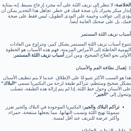
الخلاصة:
لا تنظر إلى نزيف اللثة على أنه مجرد إزعاج بسيط. إنه بمثابة
إنذار مبكر يخبرك بأن صحة فمك في خطر. تجاهل هذا التحذير يمكن أن
يؤدي إلى عواقب وخيمة على المدى الطويل، ليس فقط على صحة
فمك، بل على صحتك العامة أيضاً.
أسباب نزيف اللثة المستمر
تتنوع أسباب نزيف اللثة المستمر بشكل كبير، وتتراوح من العادات
اليومية الخاطئة إلى الأمراض المزمنة، فهم هذه الأسباب هو الخطوة
الأولى نحو العلاج الصحيح، ومن أبرز
أسباب نزيف اللثة المستمر
:
1. إهمال نظافة الفم والأسنان
هذا هو السبب الأكثر شيوعًا على الإطلاق. عندما لا يتم تنظيف الأسنان
بشكل صحيح ومنتظم، تتراكم طبقة لزجة من البكتيريا تسمى
“البلاك”
على الأسنان وحول خط اللثة. إذا لم يتم إزالة هذه الطبقة، تتصلب
وتتحول إلى
“الجير”
.
تراكم البلاك والجير:
البكتيريا الموجودة في البلاك والجير تفرز
سمومًا تهيج اللثة وتسبب التهابها، مما يجعلها منتفخة، حمراء،
وأكثر عرضة للنزيف عند أقل لمسة.
2. عادات التنظيف الخاطئة