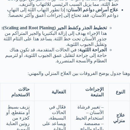
خط اللثة، مما يزيل السبب الرئيسي للالتهاب والنزيف.
علاج أمراض دواعم الأسنان:
إذا تطور التهاب اللثة إلى التهاب
دواعم الأسنان، فقد تحتاج إلى إجراءات أعمق وأكثر تخصصاً:
تخطيط الجذر وكشط الجير (
Scaling and Root Planing
):
هذا الإجراء يهدف إلى إزالة البكتيريا والجير المتراكم من
جذور الأسنان تحت خط اللثة. يساعد هذا على التئام اللثة
وتقليل الجيوب اللثوية.
الجراحة اللثوية:
في الحالات المتقدمة، قد تكون هناك
حاجة إلى جراحة لتقليل عمق الجيوب اللثوية، أو لترميم
العظام والأنسجة المتضررة.
وهنا جدول يوضح الفروقات بين العلاج المنزلي والمهني:
الإجراءات
حالات
النوع
الفعالية
المتبعة
الاستخدام
– تغيير فرشاة
فعّال في
نزيف بسيط
الأسنان –
الحالات
أو متقطع، أو
علاج
استخدام الخيط
البسيطة،
كجزء من
منزلي
– مضمضة
ويساعد على
روتين العناية
بالماء والملح
الوقاية.
اليومية.