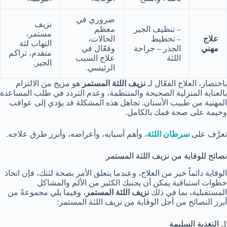
ضروري في
نزيف
– تنظيف الجير
معظم
مستمر،
علاج
– تخطيط
الحالات،
التهاب لثة
مهني
الجذر – جراحة
وفعّال في
متقدم، تراكم
اللثة
علاج السبب
الجير.
الرئيسي.
باختصار، العلاج الفعّال لـ
نزيف اللثة المستمر
هو مزيج من الالتزام
بالعناية المنزلية الصحيحة والمنتظمة، وعدم التردد في طلب المساعدة
المهنية من طبيب الأسنان. تجاهل هذه المشكلة قد يؤدي إلى عواقب
وخيمة على صحة فمك بالكامل.
تعرَّف على
سرطان اللثة
، وأهم أسبابه، وأعراضه، وأبرز طرق علاجه.
نصائح للوقاية من نزيف اللثة المستمر
الوقاية دائماً خير من العلاج، وعندما يتعلق الأمر بصحة لثتك، فإن اتخاذ
خطوات استباقية يمكن أن يجنبك الكثير من الألم والمشاكل
المستقبلية، بما في ذلك
نزيف اللثة المستمر
، وفيما يلي مجموعةً من
أبرز النصائح من أجل الوقاية من نزيف اللثة المستمر:
1. التغذية السليمة