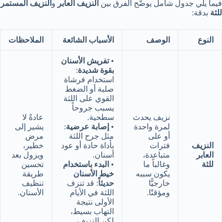
فيما يلي جدول شامل يوضّح الفرق بين
النزيف العابر
و
النزيف المستمر
للثة
بدقة:
النوع
الوصف
الأسباب الشائعة
الملاحظات
•
تفريش الأسنان
بقوة شديدة
:
استخدام فرشاة
صلبة أو الضغط
القوي على اللثة
يسبب جروحاً
نزيف يحدث
سطحية.
عادةً لا
لمرة واحدة
•
إصابة عرضية
:
يشير إلى
أو على
مثل جرح اللثة
مرض
النزيف
فترات
بأداة حادة أو عود
خطير،
العابر
متباعدة،
أسنان.
ويزول بعد
للثة
وغالباً ما
•
البدء باستخدام
تحسين
يكون سببه
خيط الأسنان
طريقة
خارجيًّا
حديثاً
: قد تنزف
تنظيف
ومؤقتًا.
اللثة في الأيام
الأسنان.
الأولى نتيجة
التهاب بسيط،
لكن النزيف