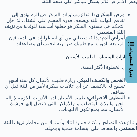
بعض الأمراض تؤثر بشكل مباشر على صحة اللثة.
مرض السكري:
ارتفاع مستويات السكر في الدم يؤدي إلى
تفاقم التهاب اللثة ويضعف قدرة الجسم على الشفاء، لذا فإن
التحكم في مستوى السكر هو خطوة أساسية للوقاية من
نزيف
اللثة المستمر
.
أمراض الدم:
إذا كنت تعاني من أي اضطرابات في الدم، فإن
المتابعة الدورية مع طبيبك ضرورية لتجنب أي مضاعفات.
جدول المحتويات
5. الزيارات المنتظمة لطبيب الأسنان
هذه هي الخطوة الأكثر أهمية.
الفحص والكشف المبكر:
زيارة طبيب الأسنان كل ستة أشهر
تسمح له بالكشف عن أي علامات مبكرة لأمراض اللثة قبل أن
تتفاقم.
التنظيف الاحترافي:
طبيب الأسنان لديه الأدوات اللازمة لإزالة
الجير والبلاك المتصلب من الأماكن التي لا تصل إليها فرشاة
الأسنان، مما يمنع تكون الالتهابات.
باتباع هذه النصائح، يمكنك حماية لثتك وأسنانك من مخاطر
نزيف اللثة
المستمر
، والحفاظ على ابتسامة صحية وجميلة.