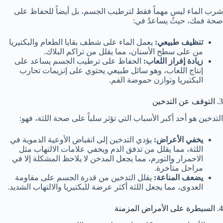
شرب الماء ليس مهماً فقط لترطيب الجسم، بل أيضاً للحفاظ على
صحة فمك، حيثُ يساعدُ في:
تنظيف طبيعي:
يعمل الماء على شطف بقايا الطعام والبكتيريا
من على سطح الأسنان، مما يقلل من تراكم البلاك.
زيادة إفراز اللعاب:
الحفاظ على ترطيب الجسم يساعد على
إنتاج اللعاب، وهو سائل طبيعي يحتوي على إنزيمات تحارب
البكتيريا وتوازن حموضة الفم.
3. التوقف عن التدخين
التدخين هو أحد أكبر الأسباب التي تؤثر سلباً على صحة اللثة، فهو:
يخفي الأعراض:
يؤدي التدخين إلى انقباض الأوعية الدموية في
اللثة، مما يقلل من تدفق الدم ويخفي علامات الالتهاب مثل
الاحمرار والتورم، مما يجعل المدخن لا يلاحظ المشكلة إلا في
مراحل متأخرة.
يضعف المناعة:
يقلل التدخين من قدرة الجسم على مقاومة
العدوى، مما يجعل اللثة أكثر عرضة للبكتيريا والالتهاب الشديد.
4. السيطرة على الأمراض المزمنة