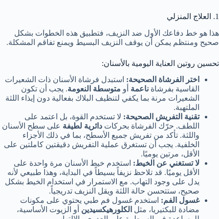
1. العلاج المنزلي
هذا هو خط دفاعك الأول ضد النزيف، فتطبيق هذه الخطوات بشكل
صحيح ومنتظم يمكن أن يوقف النزيف البسيط ويمنع تفاقم المشكلة.
تحسين روتين العناية اليومية بالأسنان:
اختر الفرشاة الصحيحة:
استبدل فرشاة الأسنان ذات الشعيرات
القاسية بفرشاة
ناعمة
أو
متوسطة النعومة
. يجب أن تكون
الشعيرات مرنة بما يكفي لتنظيف البلاك بفعالية دون إيذاء اللثة
الملتهبة.
تقنية التفريش الصحيحة:
لا تستخدم القوة، بل اعتمد على
اللطف. حرّك الفرشاة بحركات
دائرية لطيفة
على سطح الأسنان
واللثة. تأكد من تفريش جميع الأسطح، بما في ذلك الأجزاء
الخلفية. يجب أن تستغرق عملية التفريش دقيقتين كاملتين على
الأقل، مرتين يوميًا.
لا تستغني عن الخيط:
استخدم خيط الأسنان مرة واحدة على
الأقل يوميًا. قد تلاحظ نزيفاً بسيطاً في البداية، وهذا طبيعي لأنه
يدل على وجود التهاب. مع الاستمرار في استخدام الخيط بشكل
صحيح، ستتحسن حالة اللثة ويقل النزيف تدريجياً.
غسول الفم:
استخدم غسول فم طبي يحتوي على مكونات
مضادة للبكتيريا، مثل
الكلورهيكسيدين
أو الزيوت الأساسية،
للمساعدة في السيطرة على العدوى والالتهاب.