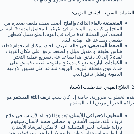
التقنيات السريعة لإيقاف النزيف:
المضمضة بالماء الدافئ والملح:
أضف نصف ملعقة صغيرة من
الملح إلى كوب من الماء الدافئ. غرغر بالمحلول لمدة 30 ثانية ثم
ابصقه. كرر العملية عدة مرات في اليوم. الملح يعمل كمطهر
طبيعي ويساعد على تهدئة اللثة.
الضغط الموضعي:
في حالة النزيف الحاد، يمكنك استخدام قطعة
شاش نظيفة أو منديل مبلل والضغط برفق على مكان النزيف
لمدة 5 إلى 10 دقائق. هذا يساعد على تسريع عملية التخثر.
الكمادات الباردة:
ضع كمادة ثلج ملفوفة بقطعة قماش على
خدك فوق منطقة النزيف. البرودة تساعد على تضييق الأوعية
الدموية وتقليل تدفق الدم.
2. العلاج المهني عند طبيب الأسنان
هذه الخطوات ضرورية، خاصة إذا كان سبب
نزيف اللثة المستمر
هو
تراكم الجير أو مرض اللثة المتقدم.
التنظيف الاحترافي للأسنان:
يُعد هذا الإجراء الأساس في علاج
نزيف اللثة. طبيب الأسنان أو أخصائي صحة الأسنان سيقوم
بإزالة طبقات الجير المتصلبة التي لا يمكن لفرشاة الأسنان
إزالتها. يتم استخدام أدوات خاصة لإزالة الجير من فوق وتحت