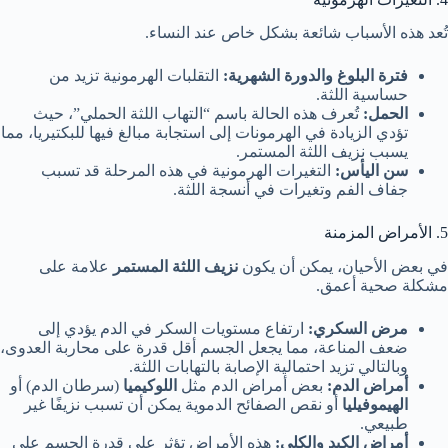
تُعد هذه الأسباب شائعة بشكل خاص عند النساء.
فترة البلوغ والدورة الشهرية:
التقلبات الهرمونية تزيد من
حساسية اللثة.
الحمل:
تُعرف هذه الحالة باسم “التهاب اللثة الحملي”، حيث
تؤدي الزيادة في الهرمونات إلى استجابة مبالغ فيها للبكتيريا، مما
يسبب نزيف اللثة المستمر.
سن اليأس:
التغيرات الهرمونية في هذه المرحلة قد تسبب
جفاف الفم وتغيرات في أنسجة اللثة.
5. الأمراض المزمنة
في بعض الأحيان، يمكن أن يكون
نزيف اللثة المستمر
علامة على
مشكلة صحية أعمق.
مرض السكري:
ارتفاع مستويات السكر في الدم يؤدي إلى
ضعف المناعة، مما يجعل الجسم أقل قدرة على محاربة العدوى،
وبالتالي تزيد احتمالية الإصابة بالتهابات اللثة.
أمراض الدم:
بعض أمراض الدم مثل
اللوكيميا
(سرطان الدم) أو
الهيموفيليا
أو نقص الصفائح الدموية يمكن أن تسبب نزيفًا غير
طبيعي.
أمراض الكبد والكلى:
هذه الأمراض تؤثر على قدرة الجسم على