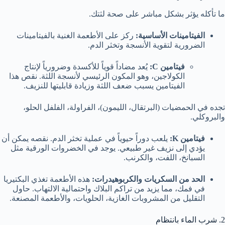
ما تأكله يؤثر بشكل مباشر على صحة لثتك.
الفيتامينات الأساسية:
ركز على الأطعمة الغنية بالفيتامينات
الضرورية لتقوية الأنسجة وتخثر الدم.
فيتامين
C
:
يُعد مضاداً قوياً للأكسدة وضرورياً لإنتاج
الكولاجين، وهو المكون الرئيسي لأنسجة اللثة. نقص هذا
الفيتامين يسبب ضعف اللثة وزيادة قابليتها للنزيف.
تجده في الحمضيات (البرتقال، الليمون)، الفراولة، الفلفل الحلو،
والبروكلي.
فيتامين
K
:
يلعب دوراً حيوياً في عملية تخثر الدم. نقصه يمكن أن
يؤدي إلى نزيف غير طبيعي. يوجد في الخضروات الورقية مثل
السبانخ، اللفت، والكرنب.
الحد من السكريات والكربوهيدرات:
هذه الأطعمة تغذي البكتيريا
في فمك، مما يزيد من تراكم البلاك واحتمالية الالتهاب. حاول
التقليل من المشروبات الغازية، الحلويات، والأطعمة المصنعة.
2. شرب الماء بانتظام