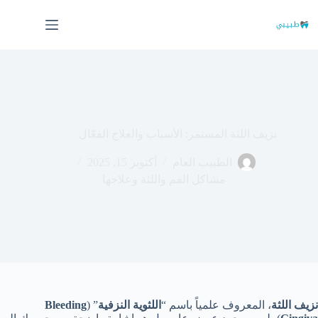
لتجاوز
لى
لمحتوى
نزيف اللثة المستمر: الأسباب والعلاج الفعّال
الطبيب العام
أكتوبر 15, 2025
مشاكل الفم واللثة وعلاجها
نزيف اللثة
، المعروف علمياً باسم “
اللثوية النزفية
” (
Bleeding