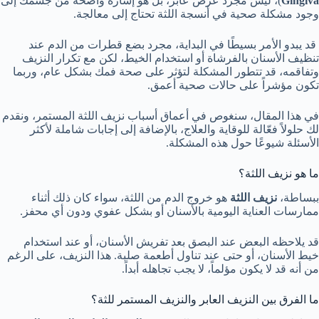
Gingiva
)، ليس مجرد عرض عابر، بل هو إشارة واضحة من جسمك إلى
وجود مشكلة صحية في أنسجة اللثة تحتاج إلى معالجة.
قد يبدو الأمر بسيطًا في البداية، مجرد بضع قطرات من الدم عند
تنظيف الأسنان بالفرشاة أو استخدام الخيط، لكن مع تكرار النزيف
وتفاقمه، قد تتطور المشكلة لتؤثر على صحة فمك بشكل عام، وربما
تكون مؤشراً على حالات صحية أعمق.
في هذا المقال، سنغوص في أعماق أسباب نزيف اللثة المستمر، ونقدم
لك حلولاً فعّالة للوقاية والعلاج، بالإضافة إلى إجابات شاملة لأكثر
الأسئلة شيوعًا حول هذه المشكلة.
ما هو نزيف اللثة؟
ببساطة،
نزيف اللثة
هو خروج الدم من اللثة، سواء كان ذلك أثناء
ممارسات العناية اليومية بالأسنان أو بشكل عفوي ودون أي محفز.
قد يلاحظه البعض عند البصق بعد تفريش الأسنان، أو عند استخدام
خيط الأسنان، أو حتى عند تناول أطعمة صلبة. هذا النزيف، على الرغم
من أنه قد لا يكون مؤلماً، لا يجب تجاهله أبداً.
ما الفرق بين النزيف العابر والنزيف المستمر للثة؟