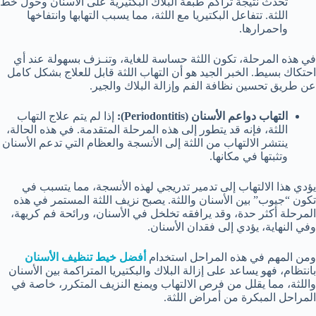
تحدث نتيجة تراكم طبقة البلاك البكتيرية على الأسنان وحول خط
اللثة. تتفاعل البكتيريا مع اللثة، مما يسبب التهابها وانتفاخها
واحمرارها.
في هذه المرحلة، تكون اللثة حساسة للغاية، وتنـزف بسهولة عند أي
احتكاك بسيط. الخبر الجيد هو أن التهاب اللثة قابل للعلاج بشكل كامل
عن طريق تحسين نظافة الفم وإزالة البلاك والجير.
التهاب دواعم الأسنان (
Periodontitis
):
إذا لم يتم علاج التهاب
اللثة، فإنه قد يتطور إلى هذه المرحلة المتقدمة. في هذه الحالة،
ينتشر الالتهاب من اللثة إلى الأنسجة والعظام التي تدعم الأسنان
وتثبتها في مكانها.
يؤدي هذا الالتهاب إلى تدمير تدريجي لهذه الأنسجة، مما يتسبب في
تكون “جيوب” بين الأسنان واللثة. يصبح نزيف اللثة المستمر في هذه
المرحلة أكثر حدة، وقد يرافقه تخلخل في الأسنان، ورائحة فم كريهة،
وفي النهاية، يؤدي إلى فقدان الأسنان.
ومن المهم في هذه المراحل استخدام
أفضل خيط تنظيف الأسنان
بانتظام، فهو يساعد على إزالة البلاك والبكتيريا المتراكمة بين الأسنان
واللثة، مما يقلل من فرص الالتهاب ويمنع النزيف المتكرر، خاصة في
المراحل المبكرة من أمراض اللثة.