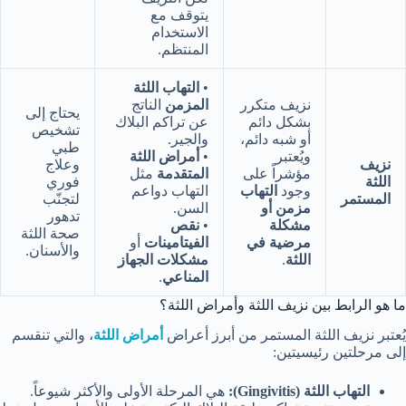
يتوقف مع
الاستخدام
المنتظم.
•
التهاب اللثة
نزيف متكرر
المزمن
الناتج
يحتاج إلى
بشكل دائم
عن تراكم البلاك
تشخيص
أو شبه دائم،
والجير.
طبي
ويُعتبر
•
أمراض اللثة
نزيف
وعلاج
مؤشراً على
المتقدمة
مثل
اللثة
فوري
وجود
التهاب
التهاب دواعم
المستمر
لتجنّب
مزمن أو
السن.
تدهور
مشكلة
•
نقص
صحة اللثة
مرضية في
الفيتامينات
أو
والأسنان.
اللثة
.
مشكلات الجهاز
المناعي
.
ما هو الرابط بين نزيف اللثة وأمراض اللثة؟
يُعتبر نزيف اللثة المستمر من أبرز أعراض
أمراض اللثة
، والتي تنقسم
إلى مرحلتين رئيسيتين:
التهاب اللثة (
Gingivitis
):
هي المرحلة الأولى والأكثر شيوعاً.