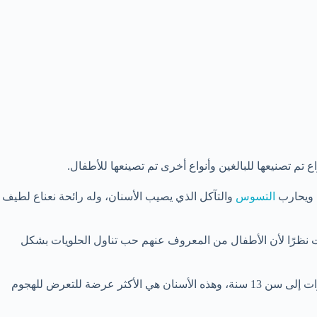
 تم تصنيعها للبالغين وأنواع أخرى تم تصينعها للأطفال.
ة ويحارب
التسوس
والتآكل الذي يصيب الأسنان، وله رائحة نعناع لطيف
ت نظرًا لأن الأطفال من المعروف عنهم حب تناول الحلويات بشكل
بالإضافة أيضًا أن المعجون يحميهم من التآكل الناتج من كثرة شرب المشروبات الغازية، لأن الأسنان الدائمة للأطفال تظهر بدايةً من سن 6 سنوات إلى سن 13 سنة، وهذه الأسنان هي الأكثر عرضة للتعرض للهجوم