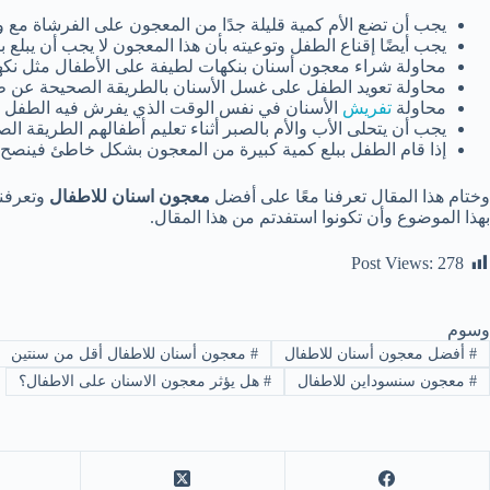
يجب أن تضع الأم كمية قليلة جدًا من المعجون على الفرشاة مع و
يجب أيضًا إقناع الطفل وتوعيته بأن هذا المعجون لا يجب أن يبلع
محاولة شراء معجون أسنان بنكهات لطيفة على الأطفال مثل نكهة ا
محاولة تعويد الطفل على غسل الأسنان بالطريقة الصحيحة عن طريق
محاولة
تفريش
الأسنان في نفس الوقت الذي يفرش فيه الطفل أسن
يجب أن يتحلى الأب والأم بالصبر أثناء تعليم أطفالهم الطريقة 
إذا قام الطفل ببلع كمية كبيرة من المعجون بشكل خاطئ فينصح ب
وختام هذا المقال تعرفنا معًا على أفضل
معجون اسنان للاطفال
وتعرفنا
بهذا الموضوع وأن تكونوا استفدتم من هذا المقال.
Post Views:
278
وسوم
#
أفضل معجون أسنان للاطفال
#
معجون أسنان للاطفال أقل من سنتين
#
معجون سنسوداين للاطفال
#
هل يؤثر معجون الاسنان على الاطفال؟