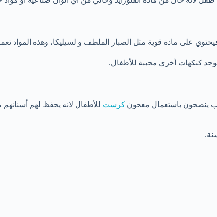
 طفل لأنه خال من مادة الفلورايد وخالي من أي ألوان صناعية او موا
يحتوي على مادة قوية مثل الصبار الملطف والسيليكا، وهذه المواد تع
وتوجد كنكهات أخرى محببة للأطفال.
غالب ينصحون باستعمال معجون
كرست
للأطفال لانه يحفظ لهم أسنانهم م