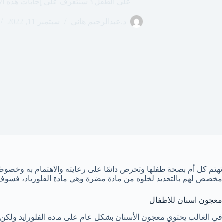
على الطفل؟ سنتعرف على إجابات هذه الأ
د.عبدالرحيم هاني
سبتمبر 11, 2022
تهتم كل أم بصحة طفلها وتحرص دائمًا على رعايته والاهتمام به وخصوصً
مخصص لهم بالتحديد لخلوه من مادة مضرة وهي مادة الفلورياد، فسوف
معجون اسنان للاطفال
في الغالب يحتوي معجون الأسنان بشكل عام على مادة الفلورايد ولكن ف