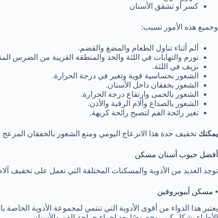
كسر أو تشقق الأسنان
وجميع هذه الأمور تسبب:
ألم أثناء تناول الطعام والمضغ والقضم.
تورم والتهابات في اللثة والخد والمنطقة القريبة من الضرس الم
نزيف في اللثة.
الشعور بحساسية قوية وتغير في درجة الحرارة.
الشعور بخفقان داخل الأسنان.
الشعور بالحمى وارتفاع درجة الحرارة.
الشعور بالصداع وألام الرقبة والأذن.
تغير رائحة الفم لتصبح رائحة كريهة.
يمكنك
تخفيف حدة هذا الانزعاج اليومي ومنع الشعور بالخفقان المزعج 
أفضل حبوب أسنان مسكن
توجد العديد من الأدوية والمسكنات المختلفة التي تعمل على تخفيف آ
• مسكن آيبوبروفين
يعتبر هذا الدواء من أقوى الأدوية التي تنتمي لمجموعة الأدوية الخاصة
الأطباء بشكل كبير وخصوصًا بعد إجراء جراحة الفم والأسنان.