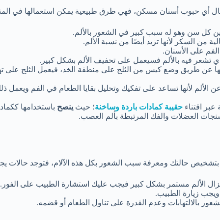
ل أي حبوب أسنان مسكن، فهي طرق طبيعية يمكن استعمالها في المنزل
ين كل سن وهو له سبب كبير في الشعور بالألم.
من السكر لأنها تزيد أيضًا من نسبة الألم.
لفم على الأسنان.
 تشعر فيه بالألم فسيعمل على تحفيف الألم بشكل كبير.
ها عن طريق وضع كيس من الثلج على منطقة الخد، فيعمل الثلج على تهدئة 
ن الألم لأنها تساعد على تفكيك وتحليل بقايا الطعام في الفم ويعمل ذل
 عبر اقتناء
حقيبة كمادات باردة وساخنة
؛ حيث
ينصح
باستخدامها ككمادة
تشنجات العضلات والفك المرتبطة بألم العصب.
تشخيص حالتك ومعرفة سبب الشعور بكل هذه الآلام، فتوجد حالات يجب 
يزال الألم مستمر بشكل كبير فيجب عليك استشارة الطبيب على الفور.
ويجب زيارة الطبيب.
شعور بالالتهابات وعدم القدرة على تناول الطعام أو قضمه.