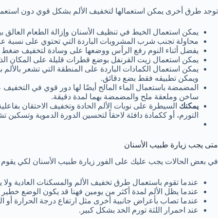
توجد طرق أخرى يمكن استعمالها لتخفيف الألم بشكل قوي دون استعما
يمكن استعمال الخيط في تنظيف الأسنان وإزالة الطعام العالق ب
محاولة تجنب شرب المشروبات الباردة التي تحتوي على نسبة عالية 
يفضل أثناء النوم رفع الرأس ووضعها على وسادة لتخفيف ضغط ا
يمكن استعمال زيت القرنفل بوضع قطرات قليلة على المكان الذي
يمكن استعمال الكمادات الباردة على المنطقة التي تشعر بالألم ب
ويمكن تطبيقه فقط بضع دقائق.
المضمضة باستعمال الماء المالح أيضًا لها دور قوي في التخفيف ع
ساخن وملعقة ملح والمضمضة بهما لمدة دقيقة.
يمكنك
السيطرة على نوبات الألم الحادة وتخفيف الاحتقان بفاعلية
التورم، أو ككمادة دافئة لاحقاً لتحسين الدورة الدموية وتسكين 
متى يجب زيارة طبيب الأسنان
في بعض الحالات يجب عليك على الفور زيارة طبيب الأسنان لكي يقوم ب
عندما تقوم باستعمال طرق تخفيف الألم والمسكنات العادية ولا 
عندما يظل الألم لمدة أكثر من يومين فهنا قد يكون الوضع خطير 
عندما تصاب بأعراض جانبية أخرى مثل ارتفاع درجة الحرارة أو ال
عند احمرار اللثة تورم الخد بشكل كبير.