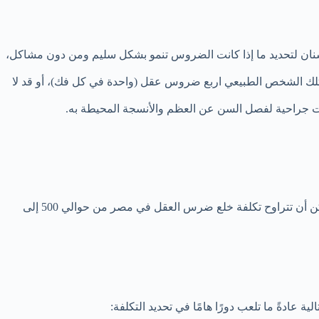
أسنان لتحديد ما إذا كانت الضروس تنمو بشكل سليم ومن دون مشاكل،
الشخص الطبيعي
اربع
ضروس عقل (واحدة في كل فك)، أو قد لا
ات جراحية لفصل السن عن العظم والأنسجة المحيطة به.
يمكن أن تتفاوت تكلفة خلع ضرس العقل في مستشفى حكومي أو عيادة خاصة في مصر بشكل كبير حسب عدة عوامل، ولكن بشكل عام يمكن أن تتراوح تكلفة خلع ضرس العقل في مصر من حوالي 500 إلى
ادةً ما تلعب دورًا هامًا في تحديد التكلفة: