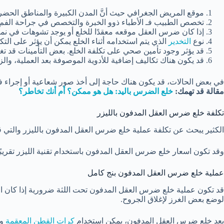
موقع المريض الجغرافي حيث
أنَّ
المدن الكبيرة والمناطق الحضرية
تخصص الطبيب فـ الأطباء ذوو الخبرة والتخصص في جراحة الفم وال
إذا كان ضرس العقل موقعه معقدًا للخلع أو يوجد تشوهات في نموه، 
نوع
التخدير
الذي يتم استخدامه أثناء الخلع يمكن أن يؤثر على التك
قد يؤثر وجود تأمين صحي على تكلفة الخلع. بعض التأمينات قد تغط
قد يكون هناك تكاليف إضافية للأدوية الموصوفة بعد العملية، والز
في بعض الحالات، قد يكون هناك حاجة إلى أخذ صور شعاعية أو إجراء 
مقالة قد تهمك:
خلع الضرس باليد: هل هو ممكن؟ أم أنك تخاطر؟
تكلفة خلع ضرس العقل المدفون بالليزر
الكثير يبحث عن تكلفة عملية خلع ضرس العقل المدفون بالليزر والتي
وقد تكون اسعار خلع ضرس العقل المدفون باستخدام تقنية الليزر تقريبًا بين 1500 إلى 5000 جنيه مصري أ
عملية خلع ضرس العقل المدفون بنج كامل
قد تكون عملية خلع ضرس العقل المدفون تحت اللثة ضرورية إذا كان الضرس
لوضع بعض الغرز لإغلاق الجروح.
بعد خلع ضرس العقل المدفون، يمكن استخدام
كرات القطن المعقمة
وا