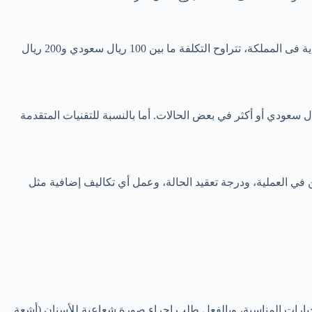
تتفاوت تكاليف الخلع الجراحي لـ الضروس المدفونة فى السعودية ما بين 450 ريال سعودي و1000 ريال سعودي. أما بالنسبة لخلع الأسنان العادية فى المملكة، تتراوح التكلفة ما بين 100 ريال سعودي و200 ريال
، تقديرات سعر خلع الضرس العادي تختلف عن سعر خلع ضرس العقل ولكنها تتراوح عادةً من حوالي 200 ريال سعودي إلى 800 ريال سعودي أو أكثر في بعض الحالات. أما بالنسبة للتقنيات المتقدمة
 العملية، ودرجة تعقيد الحالة، وعمل أي تكاليف إضافية مثل
يارات المناسبة، وبالفعل طلب إجراء صورة شعاعية للأسنان (أشعة