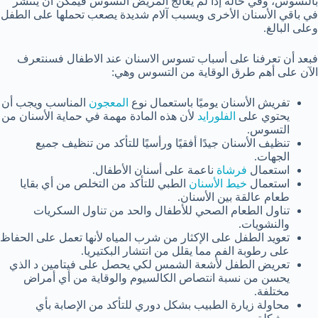
بالتسوس، وفي حالة إذا لم يعالج المريض التسوس فيمكن أن ينتشر
في باقي الأسنان الأخرى ويسبب آلام شديدة يصعب تحملها على الطفل
وعلى البالغ.
فبعد أن تعرفنا على أسباب تسوس الاسنان عند الاطفال فسنتعرف
الآن على أهم طرق الوقاية من التسوس وهي:
تفريش الأسنان يوميًا باستعمال نوع
المعجون
المناسب ويجب أن
يحتوي على
الفلورايد
لأن هذه المادة مهمة في حماية الأسنان من
التسوس.
تنظيف الأسنان جيدًا أفقيًا ورأسيًا للتأكد من تنظيف جميع
الجهات.
استعمال
فرشاة
ناعمة على أسنان الأطفال.
استعمال
خيط الأسنان
الطبي للتأكد من التخلص من أي بقايا
طعام عالقة بين الأسنان.
تناول الطعام الصحي للأطفال والحد من تناول السكريات
والنشويات.
تعويد الطفل على الإكثار من شرب المياه لأنها تعمل على الحفاظ
على رطوبة الفم مما يقلل من انتشار البكتيريا.
تعريض الطفل لأشعة الشمس لكي يحصل على فيتامين د الذي
يحسن من نسبة انتصاص الكالسيوم والوقاية من أي أمراض
مختلفة.
محاولة زيارة الطبيب بشكل دوري للتأكد من الإصابة بأي