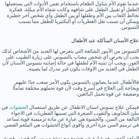
عندما تقوم الأم بتناول الطعام باستخدام نفس الأدوات التي يستعملها
الطفل أو تقبيل الطفل على شافهه وكانت شفاه الأم مبللة، ففكرة
تخالط اللعاب بين الأم وطفلها أو بين الطفل وأي شخص آخر خطيرة
ويمكن أن تسبب نقل الفطريات أو البكتيريا للطفل مما يسبب
التسوس.
علاج الأسنان المتآكلة عند الأطفال
التسوس من الأمور الشائعة التي يتعرض لها العديد من الأشخاص لذلك
يجب أن يحرص أي شخص مصاب بالتسوس على زيارة الطبيب على
الفور، ويجب أن تنتبه الأم لطفلها في حالة إصابته بتسوس الأسنان لأن
الطفل في العديد من الاوقات يكون غير مدرك لما يصيبه.
فالأطفال عندما يصابون بالتسوس يكون الأمر صعب جدًا عليهم
وبحاجة إلى العلاج في أسرع وقت لأن قوة تحملهم مختلفة تماماًا
وضعيفة عن قوة تحمل البالغين.
فيمكن علاج تسوس اسنان الاطفال عن طريق استعمال
الحشوات
في
ملئ التجاويف والثقوب الصغرة التي تسببها الفطريات في الاجواء
التالفة من السن، والحشوة هي عبارة عن مادة ترميمية قوية تساعد
في ترميم السن مرة أخرى وأقوى أنواع الحشوات هي الملغم الفضي.
الملغم الفضي هو عبارة عن حشوة مصنوعة من سبيكة قصدير فضية