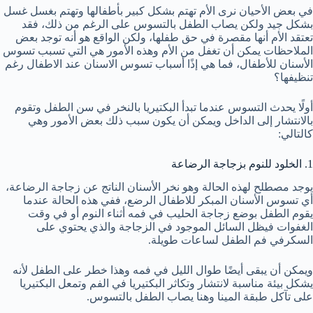
في بعض الأحيان نرى الأم تهتم بشكل كبير بأطفالها وتهتم بغسل غسل
بشكل جيد ولكن يصاب الطفل بالتسوس على الرغم من ذلك، فقد
تعتقد الأم أنها مقصرة في حق طفلها، ولكن الواقع هو أنه توجد بعض
الملاحظات يمكن أن تغفل من الأم وهذه الأمور هي التي تسبب تسوس
الأسنان للأطفال، فما هي إذًا أسباب تسوس الاسنان عند الاطفال رغم
تنظيفها؟
أولًا يحدث التسوس عندما تبدأ البكتيريا بالنخر في سن الطفل وتقوم
بالانتشار إلى الداخل ويمكن أن يكون سبب ذلك بعض الأمور وهي
كالتالي:
1. الخلود للنوم بزجاجة الرضاعة
يوجد مصطلح لهذه الحالة وهو نخر الأسنان الناتج عن زجاجة الرضاعة،
أي تسوس الأسنان المبكر للاطفال الرضع، ففي هذه الحالة عندما
يقوم الطفل بوضع زجاجة الحليب في فمه أثناء النوم أو في وقت
الغفوات فيظل السائل الموجود في الزجاجة والذي يحتوي على
السكرفي فم الطفل لساعات طويلة.
ويمكن أن يبقى أيضًا طوال الليل في فمه وهذا خطر على الطفل لأنه
يشكل بيئة مناسبة لانتشار وتكاثر البكتيريا في الفم وتمعل البكتيريا
على تآكل طبقة المينا وهنا يصاب الطفل بالتسوس.