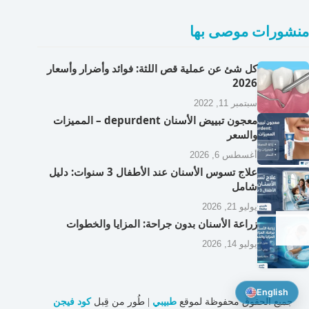
منشورات موصى بها
كل شئ عن عملية قص اللثة: فوائد وأضرار وأسعار
2026
سبتمبر 11, 2022
معجون تبييض الأسنان depurdent – المميزات
والسعر
أغسطس 6, 2026
علاج تسوس الأسنان عند الأطفال 3 سنوات: دليل
شامل
يوليو 21, 2026
زراعة الأسنان بدون جراحة: المزايا والخطوات
يوليو 14, 2026
English
جميع الحقوق محفوظة لموقع
طبيبي
| طُور من قِبل
كود فيجن