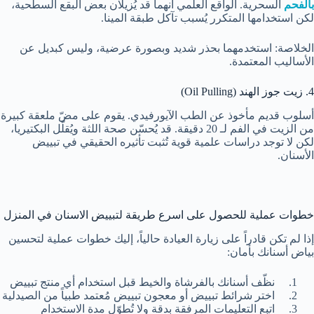
بالفحم
السحرية. الواقع العلمي أنهما قد يُزيلان بعض البقع السطحية،
لكن استخدامها المتكرر يُسبب تآكل طبقة المينا.
الخلاصة: استخدمهما بحذر شديد وبصورة عرضية، وليس كبديل عن
الأساليب المعتمدة.
4. زيت جوز الهند (Oil Pulling)
أسلوب قديم مأخوذ عن الطب الآيورفيدي. يقوم على مضّ ملعقة كبيرة
من الزيت في الفم لـ 20 دقيقة. قد يُحسّن صحة اللثة ويُقلّل البكتيريا،
لكن لا توجد دراسات علمية قوية تُثبت تأثيره الحقيقي في تبييض
الأسنان.
خطوات عملية للحصول على اسرع طريقة لتبييض الاسنان في المنزل
إذا لم تكن قادراً على زيارة العيادة حالياً، إليك خطوات عملية لتحسين
بياض أسنانك بأمان:
نظّف أسنانك بالفرشاة والخيط قبل استخدام أي منتج تبييض
اختر شرائط تبييض أو معجون تبييض مُعتمد طبياً من الصيدلية
اتبع التعليمات المرفقة بدقة ولا تُطوّل مدة الاستخدام