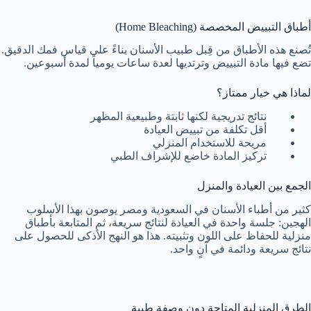
أطباق التبييض المخصصة (Home Bleaching)
تُصنع هذه الأطباق من قِبل طبيب الأسنان بناءً على قياس فمك الدقيق.
تضع فيها مادة التبييض وترتديها لعدة ساعات يومياً لمدة أسبوعين.
لماذا هي خيار ممتاز؟
نتائج تدريجية لكنها ثابتة وطبيعية المظهر
أقل تكلفة من تبييض العيادة
مريحة للاستخدام المنزلي
تركيز المادة خاضع للإشراف الطبي
الجمع بين العيادة والمنزل
كثير من أطباء الأسنان في السعودية ومصر يوصون بهذا الأسلوب
الهجين: جلسة واحدة في العيادة لنتائج سريعة، ثم المتابعة بأطباق
منزلية للحفاظ على اللون وتثبيته. هذا هو النهج الأذكى للحصول على
نتائج سريعة ودائمة في آنٍ واحد.
الطرق المنزلية المتاحة دون وصفة طبية