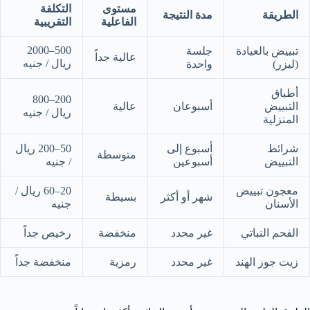
مستوى
التكلفة
الطريقة
مدة النتيجة
الفاعلية
التقريبية
500–2000
تبييض بالعيادة
جلسة
عالية جداً
ريال / جنيه
(ليزر)
واحدة
أطباق
200–800
التبييض
أسبوعان
عالية
ريال / جنيه
المنزلية
شرائط
أسبوع إلى
50–200 ريال
متوسطة
التبييض
أسبوعين
/ جنيه
معجون تبييض
20–60 ريال /
شهر أو أكثر
بسيطة
الأسنان
جنيه
الفحم النباتي
غير محدد
منخفضة
رخيص جداً
زيت جوز الهند
غير محدد
رمزية
منخفضة جداً