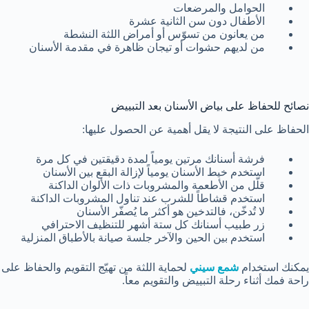
الحوامل والمرضعات
الأطفال دون سن الثانية عشرة
من يعانون من تسوّس أو أمراض اللثة النشطة
من لديهم حشوات أو تيجان ظاهرة في مقدمة الأسنان
نصائح للحفاظ على بياض الأسنان بعد التبييض
الحفاظ على النتيجة لا يقل أهمية عن الحصول عليها:
فرشة أسنانك مرتين يومياً لمدة دقيقتين في كل مرة
استخدم خيط الأسنان يومياً لإزالة البقع بين الأسنان
قلّل من الأطعمة والمشروبات ذات الألوان الداكنة
استخدم قشاطاً للشرب عند تناول المشروبات الداكنة
لا تُدخّن، فالتدخين هو أكثر ما يُصفّر الأسنان
زر طبيب أسنانك كل ستة أشهر للتنظيف الاحترافي
استخدم بين الحين والآخر جلسة صيانة بالأطباق المنزلية
يمكنك استخدام
شمع سيني
لحماية اللثة من تهيّج التقويم والحفاظ على
راحة فمك أثناء رحلة التبييض والتقويم معاً.