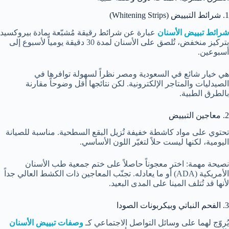
1. شرائط التبييض (Whitening Strips)
شرائط تبييض الأسنان
عبارة عن شرائط رقيقة مُشبّعة بمادة بيروكسيد
بتركيز منخفض، تُلصق على الأسنان لمدة 30 دقيقة يومياً لأسبوع إلى
أسبوعين.
هي خيار شائع في السعودية ومصر نظراً لسهولة توافرها في
الصيدليات والمتاجر الإلكترونية. لكن نتائجها أقل وضوحاً مقارنة
بالطرق الطبية.
2. معاجين التبييض
تحتوي على مواد كاشطة خفيفة تُزيل البقع السطحية. مناسبة للصيانة
اليومية، لكنها ليست حلاً لتغيّر اللون الأساسي.
نصيحة مهمة: اختر معجوناً حاصلاً على ختم جمعية طب الأسنان
الأمريكية (ADA) أو ما يعادله. تجنّب المعاجين ذات الكشط العالي جداً
لأنها قد تُتلف المينا على المدى البعيد.
3. الفحم النباتي وبيكربونات الصودا
يُروّج لهما على وسائل التواصل الاجتماعي كـ
وصفات تبييض الأسنان