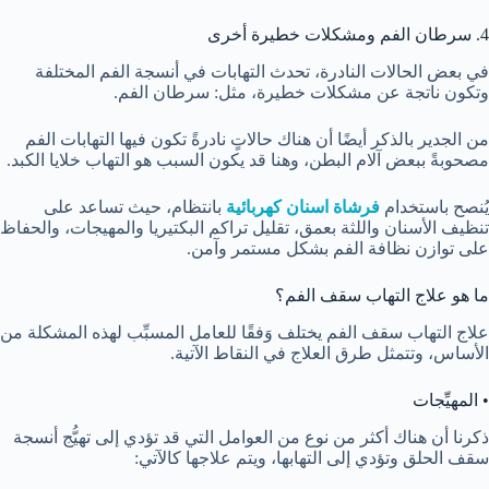
4. سرطان الفم ومشكلات خطيرة أخرى
في بعض الحالات النادرة، تحدث التهابات في أنسجة الفم المختلفة
وتكون ناتجة عن مشكلات خطيرة، مثل: سرطان الفم.
من الجدير بالذكر أيضًا أن هناك حالاتٍ نادرةً تكون فيها التهابات الفم
مصحوبةً ببعض آلام البطن، وهنا قد يكون السبب هو التهاب خلايا الكبد.
يُنصح باستخدام
فرشاة اسنان كهربائية
بانتظام، حيث تساعد على
تنظيف الأسنان واللثة بعمق، تقليل تراكم البكتيريا والمهيجات، والحفاظ
على توازن نظافة الفم بشكل مستمر وآمن.
ما هو علاج التهاب سقف الفم؟
علاج
التهاب سقف الفم
يختلف وَفقًا للعامل المسبِّب لهذه المشكلة من
الأساس، وتتمثل طرق العلاج في النقاط الآتية.
• المهيِّجات
ذكرنا أن هناك أكثر من نوع من العوامل التي قد تؤدي إلى تهيُّج أنسجة
سقف الحلق وتؤدي إلى التهابها، ويتم علاجها كالآتي: