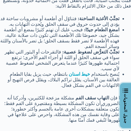
قمت بتجنب أسبابه، فأنت بالفعل قللت من احتمالية حدوثه، وتستطيع
فعل ذلك من خلال الالتزام بالنقاط الآتية:
تجنَّبْ الأغذية الساخنة:
فتناوُل أي أطعمة أو مشروبات ساخنة قد
يؤدي إلى حدوث حروق في سقف الحلق ويُحدِث التهابات به.
امضغ الطعام جيدًا:
فيجب عليك أن تهتم كثيرًا بمضغ أي أطعمة
بشكل جيد، خصوصًا تلك الأطعمة التي تكون ذات صلابة عالية،
فهذه الأطعمة لا تضر فقط بسقف الحلق؛ بل تضر بالأسنان واللثة
وسائر أنسجة الفم.
تجنَّبْ التعرُّض لضغوط عصبية:
فالتقرحات أو البثور التي تظهر
سواء في سقف الحلق أو اللثة أو أجزاء الفم الأخرى؛ ترتفع
احتمالية ظهورها كثيرًا عندما يتعرض الشخص لضغوط عصبية
لأي سبب.
يُنصح باستخدام
خيط اسنان
بانتظام، حيث يزيل بقايا الطعام
العالقة بين الأسنان، يقلل تراكم البلاك، ويقلل فرص التهيج أو
الالتهابات في الفم بشكل فعال.
جدول المحتويات
وختامُا فإن
التهاب سقف الفم
مشكلة مزعجة للكثيرين، وأدركنا أنه
ليس بالضروري أن تكون المشكلة بسيطة ومقتصِرة على الفم فقط؛
بل قد تكون متعلِّقة بمشكلات أخرى عامة بالجسم وأكثر خطورة؛
اعمل على وقاية نفسك من هذه المشكلة، واحرص على علاجها في
حال ظهورها لتُبقي فمك آمنًا منها.