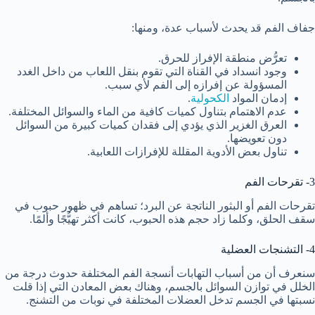
جفاف الفم قد يحدث لأسباب عدة، ومنها:
تعرُّض منطقة الإفراز للحرق.
وجود انسداد في القناة التي تقوم بنقل اللعاب من داخل الغدد
المسؤولة عن إفرازه إلى الفم لأي سبب.
إدمان المواد
الكحولية
.
عدم الاهتمام بتناول كميات كافية من الماء والسوائل المختلفة.
العرق الغزير الذي يؤدي إلى فقدان كميات كبيرة من السوائل
دون تعويضها.
تناول بعض الأدوية المقللة للإفرازات اللعابية.
3- تقرحات الفم
تقرحات الفم أو البثور الناتجة عن البرد؛ تساهم في ظهور حبوب في
سقف الحلق، وكلما زاد حجم هذه الحبوب، كانت أكثر تهيُّجًا وألمًا.
4- التشنجات العضلية
سنعرف أن من أسباب التهابات أنسجة الفم المختلفة حدوث درجة من
الخلل في توازن السوائل بالجسم، وهناك بعض المعادن التي إذا قلت
نسبتها في الجسم تدخل العضلات المختلفة في نوبات من التشنج.