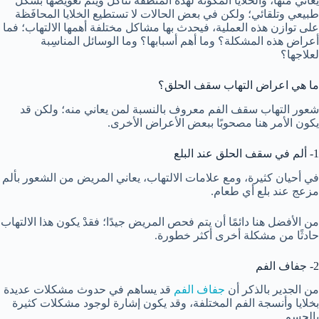
يعاني منها، والخلايا المكوِّنة لهذه المنطقة تتآكل ويتم تعويضها بشكل
طبيعي وتلقائي؛ ولكن في بعض الحالات لا تستطيع الخلايا المحافَظة
على توازن هذه العملية، فيحدث بها مشاكل مختلفة أهمها الالتهاب؛ فما
أعراض هذه المشكلة؟ وما أهم أسبابها؟ وما الوسائل المناسِبة
لعلاجها؟
ما هي اعراض التهاب سقف الحلق؟
شعور
التهاب سقف الفم
معروف بالنسبة لمن يعاني منه؛ ولكن قد
يكون الأمر هنا مصحوبًا ببعض الأعراض الأخرى.
1- ألم في سقف الحلق عند البلع
في أحيان كثيرة، ومع علامات الالتهاب، يعاني المريض من الشعور بألم
مزعج عند بلع أي طعام.
من الأفضل هنا دائمًا أن يتم فحص المريض جيدًا؛ فقدْ يكون هذا الالتهاب
حادثًا من مشكلة أخرى أكثر خطورة.
2- جفاف الفم
من الجدير بالذكر أن
جفاف الفم
قد يساهم في حدوث مشكلات عديدة
بخلايا وأنسجة الفم المختلفة، وقد يكون إشارة لوجود مشكلات كثيرة
بالجسم.