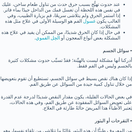
عند حدوث تهيُّج بسبب حرق حدث من تناول طعام ساخن، عليك
في نفس هذه اللحظة أن تغسل فمك من الداخل جيدًا بماء فاتر.
إذا استمر الحرق ولم يتلاشى سريعًا، قم بزيارة الطبيب، وفي
الغالب يكون
غسول
الفم هو الوسيلة الأولى في علاج مثل هذه
المشكلات.
في حال إذا كان الحرق شديدًا، من الممكن أن يفيد في علاج هذه
المشكلة بعض أنواع المعجون أو
الچل الفموي
.
• سوائل الجسم
أدركنا أنها مشكلة ليست بالهيِّنة؛ فقدْ تسبِّب حدوث مشكلات كثيرة
بالجسم وليس في الفم فقط.
إذا كان هناك نقص بسيط في سوائل الجسم، تستطيع أن تقوم بتعويضها
من خلال تناول كمية جيدة من السوائل عن طريق الفم.
في بعض الحالات القليلة، يكون مقدار النقص شديدًا لدرجة عدم القدرة
على تعويض السوائل المفقودة عن طريق الفم، وفي هذه الحالات،
يَعتبر الأطباءُ هذا المريضَ حالةً طارئة في العلاج.
• التقرحات أو البثور
من المعروف طبيًّا أن هذه البثور غالبًا ما تتلاشى من تلقاء نفسها، وهو