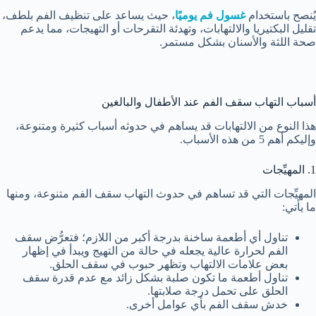
يُنصح باستخدام
غسول فم يوميًا
، حيث يساعد على تنظيف الفم بلطف،
تقليل البكتيريا والالتهابات، وتهدئة التقرحات أو التهيجات، مما يدعم
صحة اللثة والأسنان بشكل مستمر.
أسباب التهاب سقف الفم عند الأطفال والبالغين
هذا النوع من الالتهابات قد يساهم في حدوثه أسباب كثيرة ومتنوعة،
وإليكم أهم 5 من هذه الأسباب.
1. المهيِّجات
المهيِّجات التي قد تساهم في حدوث
التهاب سقف الفم
متنوعة، ومنها
ما يأتي:
تناول أي أطعمة ساخنة بدرجة أكبر من اللازم؛ فتعرُّض سقف
الفم لحرارة عالية يجعله في حالة من التهيج ويبدأ في إظهار
بعض علامات الالتهاب وتظهر حبوب في سقف الحلق.
تناول أطعمة ما تكون صلبة بشكل زائد مع عدم قدرة سقف
الحلق على تحمل درجة صلابتها.
خدش سقف الفم بأي عوامل أخرى.