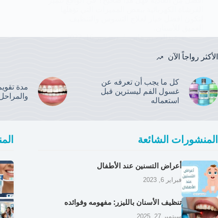
أفضل من العادية فهل هذا صحيح؟ في الواقع تتميز
الفرشاة الكهربائية ببعض المميزات التي تؤهلها
لتكون افضل خيار لعلاج التسوس والتنظيف
العميق للأسنان.
د.عبدالرحيم هاني
ديسمبر 16, 2022
الأكثر رواجاً الآن
كل ما يجب أن تعرفه عن
مدة تقويم 
غسول الفم ليسترين قبل
والمراحل
استعماله
المنشورات الشائعة
المن
أعراض التسنين عند الأطفال
فبراير 6, 2023
تنظيف الأسنان بالليزر: مفهومه وفوائده
سبتمبر 27, 2025