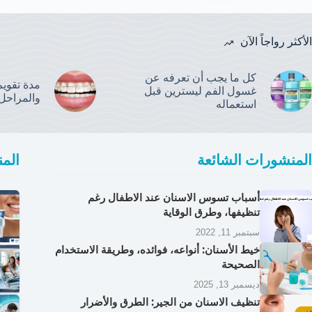
في الدول المختلفة.
د.عبدالرحيم هاني
سبتمبر 11, 2022
الأكثر رواجاً الآن
كل ما يجب أن تعرفه عن
مدة تقويم 
غسول الفم ليسترين قبل
والمراحل
استعماله
المنشورات الشائعة
المن
أسباب تسوس الاسنان عند الاطفال رغم
تنظيفها، وطرق الوقاية
سبتمبر 11, 2022
خيط الأسنان: أنواعه، فوائده، وطريقة الاستخدام
الصحيحة
ديسمبر 13, 2025
تنظيف الاسنان من الجير: الطرق والأضرار