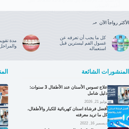
والأنسب لك بالإضافة إلى نصائح هامة للحفاظ على
أطقم الاسنان
د.عبدالرحيم هاني
سبتمبر 11, 2022
الأكثر رواجاً الآن
كل ما يجب أن تعرفه عن
مدة تقويم 
غسول الفم ليسترين قبل
والمراحل
استعماله
المنشورات الشائعة
المن
علاج تسوس الأسنان عند الأطفال 3 سنوات:
دليل شامل
يوليو 21, 2026
أفضل فرشاة اسنان كهربائية للكبار والأطفال،
كل ما تريد معرفته
ديسمبر 16, 2022