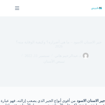
لتجاوز
لى
لمحتوى
جير الاسنان الاسود – ما هى أضراره؟ وكيفية الوقاية منه؟
2026
د.عبدالرحيم هاني
سبتمبر 11, 2022
تبييض الأسنان
جير الاسنان الاسود
من أقوى أنواع الجير الذي يصعب إزالته، فهو عبارة