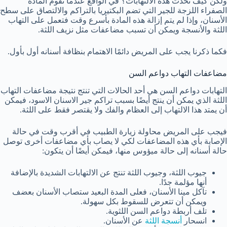
ولكن كيف تحدث هذه الالتهابات؟ في الواقع عندما تقوم المادة
الصفراء اللزجة للجير التي تضم البكتيريا بالتراكم والالتصاق على سطح
الأسنان، وإذا لم يتم إزالة هذه المادة بأسرع وقت فتعمل على التهاب
اللثة والأنسجة ويمكن أن تسبب مضاعفات مثل نزيف اللثة.
فكما ذكرنا يجب على المريض دائمًا الاهتمام بنظافة أسنانه أول بأول.
مضاعفات التهاب دواعم السن
التهابات دواعم السن هي أحد الحالات التي تنتج نتيجة مضاعفات التهاب
اللثة الذي يمكن أن ينتج أيضًا بسبب تراكم جير الاسنان الاسود، فيمكن
أن يمتد هذا الالتهاب إلى العظام والفك ولا يقتصر فقط على اللثة.
فيجب على المريض محاولة زيارة الطبيب في أقرب وقت في حالة
الإصابة بأي هذه المضاعفات لكي لا يصاب بأي مضاعفات أخرى توصل
حالة أسنانه إلى حالة ميؤوس منها، فيمكن أيضًا أن يتكون:
جيوب اللثة، وجيوب اللثة تنتج عن الالتهابات الشديدة بالإضافة
أنها مؤلمة جدًا.
تآكل مينا الأسنان، فعلى المدة البعيد ستصاب الأسنان بعضف
ويمكن أن تتعرض للسقوط بكل سهولة.
تلف أربطة دواعم السن اللثوية.
انسحار
أنسجة اللثة
عن الأسنان.