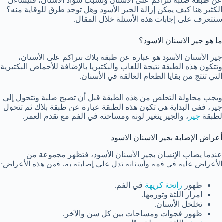
عن طبقة صلبة تتراكم على الأسنان وتسبب سواد الأسنان، فتيساءل
الكثير هنا كيف يمكن إزالة الجير الأسود وهل توجد طرق للوقاية منه؟
سنتعرف على إجابات هذه الأسئلة خلال المقال.
ما هو جير الاسنان الاسود؟
جير الأسنان الأسود هو عبارة عن طبقة بلاك تتراكم على الأسنان،
وتتكون هذه الطبقة نتيجة اللعاب والبكتيريا بالإضافة للأحماض البكتيرية
التي تنتج من بقايا الطعام العالقة في الأسنان.
ويجب محاولة التخلص من هذه الطبقة قبل أن تصبح صلبة وتتحول إلى
جير، ففي البداية هي تكون هذه الطبقة عبارة عن طبقة بلاك ثم تتحول
لطبقة
جير
، والجير يتغير لونه ومساحته في الفم مع تقدم العمر.
أعراض الإصابة بجير الاسنان الاسود
عندما يصاب الإنسان بجير الأسنان الأسود، فتظهر مجموعة من
الأعراض عليه في فمه وأسنانه تدل على إصابته به، فمن هذه الأعراض:
ظهور
رائحة كريهة
في الفم.
امرار اللثة وتورمها.
تخلخل الأسنان.
ظهور فجوات ومساحات بين كل سن والآخر.