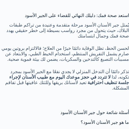
استعد صحة فمك: دليلك النهائي للقضاء على الجير الأسود
يُمثل جير الأسنان الأسود مرحلة متقدمة وعنيدة من تراكم طبقات
البلاك، حيث يتحول من مجرد رواسب بسيطة إلى خطر حقيقي يهدد
صحة فمك وجمال ابتسامتك
لحسن الحظ، تظل الوقاية دائمًا خيرًا من العلاج؛ فالالتزام بروتين يومي
صارم يشمل التفريش المنتظم، استخدام الخيط الطبي، والابتعاد عن
مسببات التصبغ كالتدخين والسكريات، يضمن لك بيئة فموية صحية.
تذكر دائمًا أن التدخل المنزلي لا يجدي نفعًا مع الجير الأسود بمجرد
تكونه، لذا
لا تتردد في حجز موعدك اليوم مع طبيب الأسنان لإجراء
جلسة تنظيف احترافية
تعيد لأسنانك بريقها وللثتك عافيتها قبل تفاقم
المشكلة.
أسئلة شائعة حول جير الأسنان الأسود
ما هو جير الأسنان الأسود؟