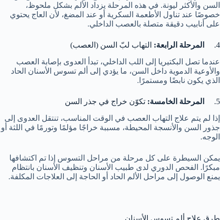
السن والأكثر ليونة. في هذه المرحلة يزداد الألم بشكل ملحوظ،
خصوصًا عند تناول الأطعمة السكرية أو عند المضغ، لأن العاج يحتوي
على أنابيب دقيقة متصلة بالعصب الداخلي.
4.
المرحلة الرابعة:
التهاب لبّ السن (العصب)
عندما تصل البكتيريا إلى اللب الداخلي، تبدأ العدوى بإصابة العصب
والأوعية الدموية داخل السن، ما يؤدي إلى ألم تسوس الأسنان الحاد
الذي يكون نابضًا ومستمرًا.
5.
المرحلة الخامسة:
تكوّن خراج في جذر السن
إذا لم يتم علاج التهاب العصب في الوقت المناسب، تنتقل العدوى إلى
جذور السن والأنسجة المحيطة، مسببة خراجًا مؤلمًا وتورمًا في اللثة أو
الوجه.
يمكن السيطرة على كل مرحلة من مراحل التسوس إذا تم اكتشافها
مبكرًا. الفحص الدوري لدى طبيب الأسنان وتنظيف الأسنان بانتظام
يمنع الوصول إلى مراحل الألم الحاد أو الحاجة إلى العلاجات المكلفة.
طرق علاج ألم تسوس الأسنان