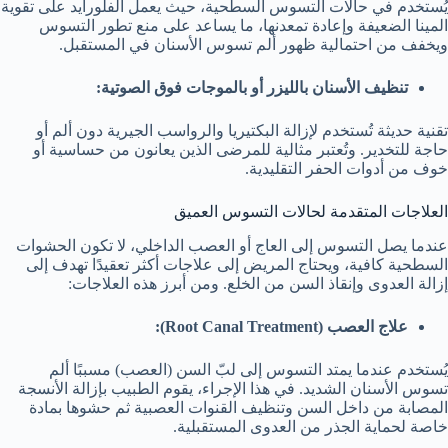
يُستخدم في حالات التسوس السطحية، حيث يعمل الفلورايد على تقوية
المينا الضعيفة وإعادة تمعدنها، ما يساعد على منع تطور التسوس
ويخفف من احتمالية ظهور ألم تسوس الأسنان في المستقبل.
تنظيف الأسنان بالليزر أو بالموجات فوق الصوتية
:
تقنية حديثة تُستخدم لإزالة البكتيريا والرواسب الجيرية دون ألم أو
حاجة للتخدير. وتُعتبر مثالية للمرضى الذين يعانون من حساسية أو
خوف من أدوات الحفر التقليدية.
العلاجات المتقدمة لحالات التسوس العميق
عندما يصل التسوس إلى العاج أو العصب الداخلي، لا تكون الحشوات
السطحية كافية، ويحتاج المريض إلى علاجات أكثر تعقيدًا تهدف إلى
إزالة العدوى وإنقاذ السن من الخلع. ومن أبرز هذه العلاجات:
علاج العصب
(Root Canal Treatment):
يُستخدم عندما يمتد التسوس إلى لبّ السن (العصب) مسببًا ألم
تسوس الأسنان الشديد. في هذا الإجراء، يقوم الطبيب بإزالة الأنسجة
المصابة من داخل السن وتنظيف القنوات العصبية ثم حشوها بمادة
خاصة لحماية الجذر من العدوى المستقبلية.