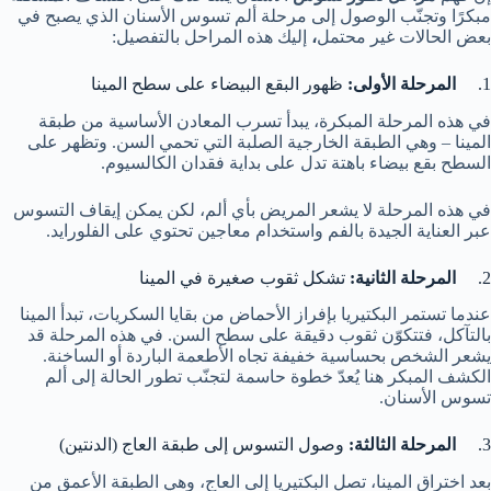
مبكرًا وتجنّب الوصول إلى مرحلة ألم تسوس الأسنان الذي يصبح في
بعض الحالات غير محتمل
،
إليك هذه المراحل بالتفصيل:
1.
المرحلة الأولى:
ظهور البقع البيضاء على سطح المينا
في هذه المرحلة المبكرة، يبدأ تسرب المعادن الأساسية من طبقة
المينا – وهي الطبقة الخارجية الصلبة التي تحمي السن. وتظهر على
السطح بقع بيضاء باهتة تدل على بداية فقدان الكالسيوم.
في هذه المرحلة لا يشعر المريض بأي ألم، لكن يمكن إيقاف التسوس
عبر العناية الجيدة بالفم واستخدام معاجين تحتوي على الفلورايد.
2.
المرحلة الثانية:
تشكل ثقوب صغيرة في المينا
عندما تستمر البكتيريا بإفراز الأحماض من بقايا السكريات، تبدأ المينا
بالتآكل، فتتكوّن ثقوب دقيقة على سطح السن. في هذه المرحلة قد
يشعر الشخص بحساسية خفيفة تجاه الأطعمة الباردة أو الساخنة.
الكشف المبكر هنا يُعدّ خطوة حاسمة لتجنّب تطور الحالة إلى ألم
تسوس الأسنان.
3.
المرحلة الثالثة:
وصول التسوس إلى طبقة العاج (الدنتين)
بعد اختراق المينا، تصل البكتيريا إلى العاج، وهي الطبقة الأعمق من