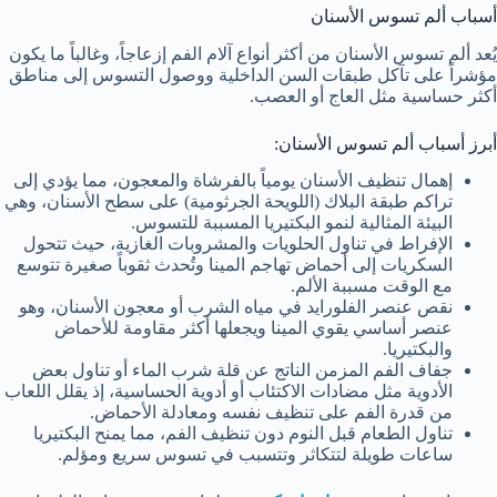
أسباب ألم تسوس الأسنان
يُعد ألم تسوس الأسنان من أكثر أنواع آلام الفم إزعاجاً، وغالباً ما يكون
مؤشراً على تآكل طبقات السن الداخلية ووصول التسوس إلى مناطق
أكثر حساسية مثل العاج أو العصب.
أبرز أسباب ألم تسوس الأسنان:
إهمال تنظيف الأسنان يومياً بالفرشاة والمعجون، مما يؤدي إلى
تراكم طبقة البلاك (اللويحة الجرثومية) على سطح الأسنان، وهي
البيئة المثالية لنمو البكتيريا المسببة للتسوس.
الإفراط في تناول الحلويات والمشروبات الغازية، حيث تتحول
السكريات إلى أحماض تهاجم المينا وتُحدث ثقوباً صغيرة تتوسع
مع الوقت مسببة الألم.
نقص عنصر الفلورايد في مياه الشرب أو معجون الأسنان، وهو
عنصر أساسي يقوي المينا ويجعلها أكثر مقاومة للأحماض
والبكتيريا.
جفاف الفم المزمن الناتج عن قلة شرب الماء أو تناول بعض
الأدوية مثل مضادات الاكتئاب أو أدوية الحساسية، إذ يقلل اللعاب
من قدرة الفم على تنظيف نفسه ومعادلة الأحماض.
تناول الطعام قبل النوم دون تنظيف الفم، مما يمنح البكتيريا
ساعات طويلة لتتكاثر وتتسبب في تسوس سريع ومؤلم.