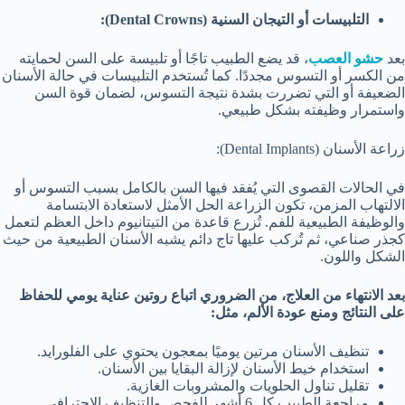
التلبيسات أو التيجان السنية
(Dental Crowns):
بعد
حشو العصب
، قد يضع الطبيب تاجًا أو تلبيسة على السن لحمايته
من الكسر أو التسوس مجددًا. كما تُستخدم التلبيسات في حالة الأسنان
الضعيفة أو التي تضررت بشدة نتيجة التسوس، لضمان قوة السن
واستمرار وظيفته بشكل طبيعي.
زراعة الأسنان (Dental Implants):
في الحالات القصوى التي يُفقد فيها السن بالكامل بسبب التسوس أو
الالتهاب المزمن، تكون الزراعة الحل الأمثل لاستعادة الابتسامة
والوظيفة الطبيعية للفم. تُزرع قاعدة من التيتانيوم داخل العظم لتعمل
كجذر صناعي، ثم تُركب عليها تاج دائم يشبه الأسنان الطبيعية من حيث
الشكل واللون.
بعد الانتهاء من العلاج، من الضروري اتباع روتين عناية يومي للحفاظ
على النتائج ومنع عودة الألم، مثل:
تنظيف الأسنان مرتين يوميًا بمعجون يحتوي على الفلورايد.
استخدام خيط الأسنان لإزالة البقايا بين الأسنان.
تقليل تناول الحلويات والمشروبات الغازية.
مراجعة الطبيب كل 6 أشهر للفحص والتنظيف الاحترافي
.