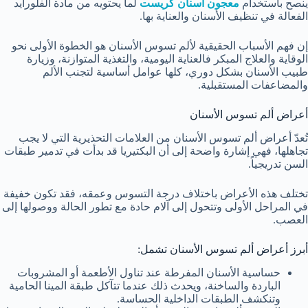
ينصح باستخدام
معجون اسنان كريست
لما يحتويه من مادة الفلورايد
الفعالة في تنظيف الأسنان والعناية بها.
إن فهم الأسباب الحقيقية لألم تسوس الأسنان هو الخطوة الأولى نحو
الوقاية والعلاج المبكر فالعناية اليومية، والتغذية المتوازنة، وزيارة
طبيب الأسنان بشكل دوري، كلها عوامل أساسية لتجنب الألم
والمضاعفات المستقبلية.
أعراض ألم تسوس الأسنان
تُعدّ أعراض ألم تسوس الأسنان من العلامات التحذيرية التي لا يجب
تجاهلها، فهي إشارة واضحة إلى أن البكتيريا قد بدأت في تدمير طبقات
السن تدريجياً.
تختلف هذه الأعراض باختلاف درجة التسوس وعمقه، فقد تكون خفيفة
في المراحل الأولى وتتحول إلى آلام حادة مع تطور الحالة ووصولها إلى
العصب.
أبرز أعراض ألم تسوس الأسنان تشمل:
حساسية الأسنان المفرطة عند تناول الأطعمة أو المشروبات
الباردة والساخنة، ويحدث ذلك عندما تتآكل طبقة المينا الحامية
وتنكشف الطبقات الداخلية الحساسة.