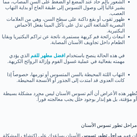
الشعور بألم حاد عند المضغ أو الضغط على السن المصاب، مما
يشير غالباً إلى وصول التسوس إلى طبقة العاج أو بداية التهاب
العصب.
ظهور ثقوب أو بقع داكنة على سطح السن، وهي من العلامات
البصرية الشائعة التي تدل على تآكل المينا بفعل الأحماض
البكتيرية.
انبعاث رائحة فم كريهة مستمرة، ناتجة عن تراكم البكتيريا وبقايا
الطعام داخل تجاويف الأسنان المصابة.
في هذه الحالة ينصح باستخدام
افضل مطهر للفم
الذي يؤدي
مهمته بفعالية في عملية غسول الفوم وإزالة الروائح الكريهة.
التهاب اللثة المحيطة بالسن المتسوس أو تورمها، خصوصاً إذا
كانت العدوى قد امتدت إلى الجذور أو الأنسجة المحيطة.
تُظهر هذه الأعراض أن ألم تسوس الأسنان ليس مجرد مشكلة بسيطة
أو مؤقتة، بل هو إنذار بوجود خلل يجب معالجته فوراً.
مراحل تطور تسوس الأسنان
إن فهم
مراحل تطور تسوس
الأسنان يساعدك على اكتشاف المشكلة