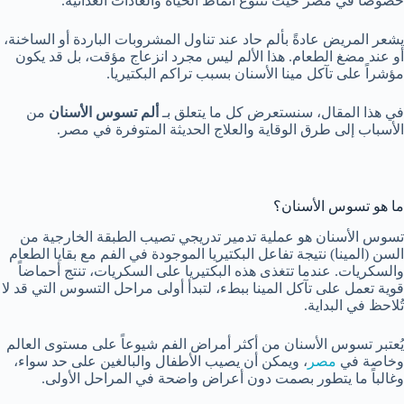
خصوصاً في مصر حيث تتنوع أنماط الحياة والعادات الغذائية.
يشعر المريض عادةً بألم حاد عند تناول المشروبات الباردة أو الساخنة،
أو عند مضغ الطعام. هذا الألم ليس مجرد انزعاج مؤقت، بل قد يكون
مؤشراً على تآكل مينا الأسنان بسبب تراكم البكتيريا.
في هذا المقال، سنستعرض كل ما يتعلق بـ
ألم تسوس الأسنان
من
الأسباب إلى طرق الوقاية والعلاج الحديثة المتوفرة في مصر.
ما هو تسوس الأسنان؟
تسوس الأسنان هو عملية تدمير تدريجي تصيب الطبقة الخارجية من
السن (المينا) نتيجة تفاعل البكتيريا الموجودة في الفم مع بقايا الطعام
والسكريات. عندما تتغذى هذه البكتيريا على السكريات، تنتج أحماضاً
قوية تعمل على تآكل المينا ببطء، لتبدأ أولى مراحل التسوس التي قد لا
تُلاحظ في البداية.
يُعتبر تسوس الأسنان من أكثر أمراض الفم شيوعاً على مستوى العالم
وخاصة في
مصر
، ويمكن أن يصيب الأطفال والبالغين على حد سواء،
وغالباً ما يتطور بصمت دون أعراض واضحة في المراحل الأولى.