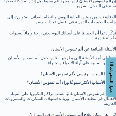
إن
ألم تسوس الأسنان
ليس مجرد ألم بسيط، بل إنذار لمشكلة صحية
تستدعي التدخل السريع.
الوقاية تبدأ من روتين العناية اليومي والنظام الغذائي المتوازن، إلى
جانب الفحوصات الدورية في أفضل عيادات مصر.
تذكّر دائماً أن الحفاظ على أسنانك اليوم يعني راحة وأماناً لسنوات
طويلة قادمة.
الأسئلة الشائعة عن ألم تسوس الأسنان
فيما يلي أبرز الأسئلة التي يطرحها الناس حول ألم تسوس الأسنان
وإجاباتها المبنية على آراء الأطباء والخبراء
جدول المحتويات
1. ما السبب الرئيسي لألم تسوس الأسنان؟
ما هي الأسباب الأكثر شيوعًا وراء ألم تسوس الأسنان؟
يحدث ألم تسوس الأسنان غالبًا بسبب تراكم البكتيريا على المينا،
الإهمال في تنظيف الأسنان، وزيادة استهلاك السكريات والمشروبات
الغازية.
2. هل يمكن علاج ألم تسوس الأسنان في المنزل؟